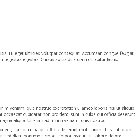
lisis. Eu eget ultricies volutpat consequat. Accumsan congue feugiat
m egestas egestas. Cursus sociis duis diam curabitur lacus.
im veniam, quis nostrud exercitation ullamco laboris nisi ut aliquip
nt occaecat cupidatat non proident, sunt in culpa qui officia deserunt
 magna aliqua. Ut enim ad minim veniam, quis nostrud.
oident, sunt in culpa qui officia deserunt mollit anim id est laborum.
itr, sed diam nonumy eirmod tempor invidunt ut labore dolore.