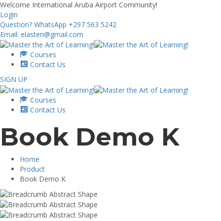
Skip
Welcome International Aruba Airport Community!
to
Login
content
Question? WhatsApp +297 563 5242
Email: elasten@gmail.com
Courses
Contact Us
SIGN UP
Courses
Contact Us
Book Demo K
Home
Product
Book Demo K