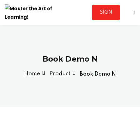
SIGN
Sign in
UP
Book Demo N
Home
Product
Book Demo N
Lost your password?
Remember me
Sign up
Already have an account?
Sign in